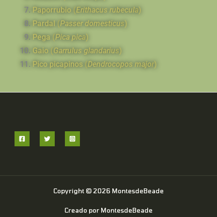
Paporrubio (
Erithacus rubecula
)
Pardal (
Passer domesticus
)
Pega (
Pica pica
)
Gaio (
Garrulus glandarius
)
Pico picapinos (
Dendrocopos major
)
Copyright © 2026 MontesdeBeade
Creado por MontesdeBeade